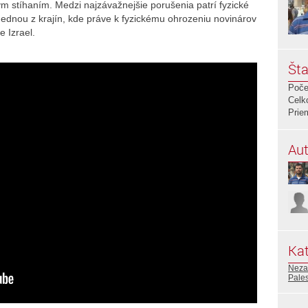
ym stíhaním. Medzi najzávažnejšie porušenia patrí fyzické
Jednou z krajín, kde práve k fyzickému ohrozeniu novinárov
e Izrael.
Šta
Poče
Celk
Prie
Aut
Kat
Neza
Pales