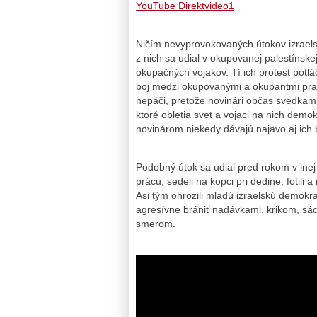
YouTube Direktvideo1
Ničím nevyprovokovaných útokov izraelsk
z nich sa udial v okupovanej palestínsk
okupačných vojakov. Tí ich protest potlá
boj medzi okupovanými a okupantmi prav
nepáči, pretože novinári občas svedkami
ktoré obletia svet a vojaci na nich demo
novinárom niekedy dávajú najavo aj ich bi
Podobný útok sa udial pred rokom v inej o
prácu, sedeli na kopci pri dedine, fotil
Asi tým ohrozili mladú izraelskú demokraci
agresívne brániť nadávkami, krikom, s
smerom.