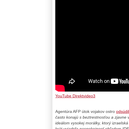
YouTube Direktvideo3
Agentúra AFP útok vojakov ostro
odsúdi
často konajú s beztrestnosťou a zjavne 
ideálom vysokej morálky, ktorý izraelská
krát vyjadrila nespokojnosť ohľadom IDF