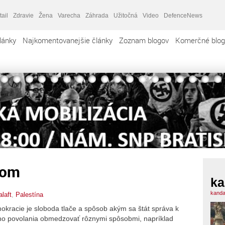
tail
Zdravie
Žena
Varecha
Záhrada
Užitočná
Video
DefenceNews
lánky
Najkomentovanejšie články
Zoznam blogov
Komerčné blog
rom
ka
kanda
laft
,
Palestína
okracie je sloboda tlače a spôsob akým sa štát správa k
o povolania obmedzovať rôznymi spôsobmi, napríklad