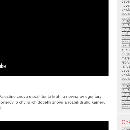
dece
nove
októ
sept
augu
júl 2
jún 
máj 
apríl
mare
febr
janu
augu
júl 2
mare
febr
janu
dece
októ
sept
augu
júl 2
jún 
máj 
lestíne znovu útočili, tento krát na novinárov egentúry
apríl
ortérov, o chvíľu ich dobehli znovu a rozbili druhú kameru
mare
febr
i.
Od
Fotky