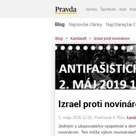
Správy
Športweb
Auto
Kok
Blog
Najnovšie články
Najčítanejšie č
Blog
>
Kandalaft
>
Izrael proti novinárom
Izrael proti noviná
3. mája 2016 12:25
, Prečítané 4 791x,
kanda
Jedným z ukazovateľov vyspelosti a dem
novinárom. Ten môže výkon novinárskeh