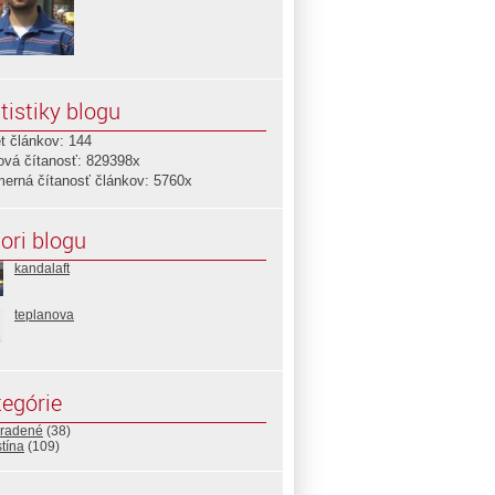
tistiky blogu
t článkov: 144
ová čítanosť: 829398x
merná čítanosť článkov: 5760x
ori blogu
kandalaft
teplanova
egórie
radené
(38)
tína
(109)