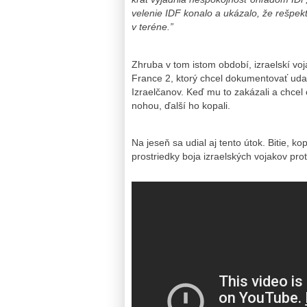
velenie IDF konalo a ukázalo, že rešpek
v teréne.”
Zhruba v tom istom období, izraelskí voj
France 2, ktorý chcel dokumentovať udal
Izraelčanov. Keď mu to zakázali a chcel 
nohou, ďalší ho kopali.
Na jeseň sa udial aj tento útok. Bitie, k
prostriedky boja izraelských vojakov pro