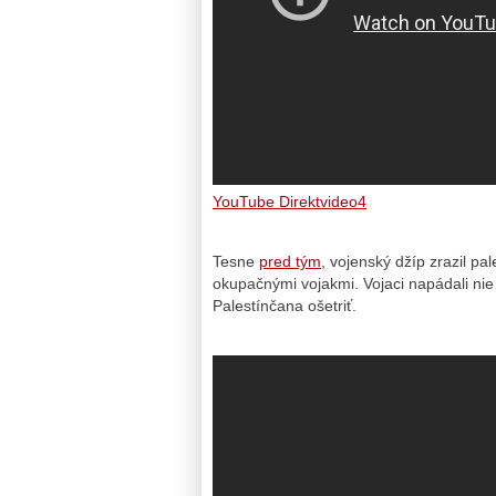
YouTube Direktvideo4
Tesne
pred tým
, vojenský džíp zrazil p
okupačnými vojakmi. Vojaci napádali nie l
Palestínčana ošetriť.