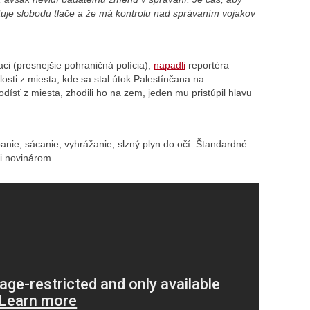
tuje slobodu tlače a že má kontrolu nad správaním vojakov
aci (presnejšie pohraničná polícia),
napadli
reportéra
osti z miesta, kde sa stal útok Palestínčana na
odísť z miesta, zhodili ho na zem, jeden mu pristúpil hlavu
opanie, sácanie, vyhrážanie, slzný plyn do očí. Štandardné
ti novinárom.