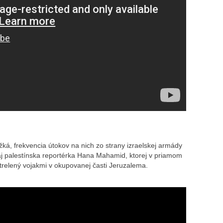
žká, frekvencia útokov na nich zo strany izraelskej armády
aj palestínska reportérka Hana Mahamid, ktorej v priamom
trelený vojakmi v okupovanej časti Jeruzalema.