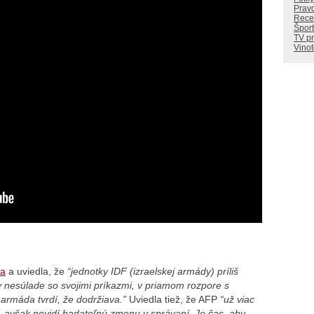
Prav
Rece
Šport
TV p
Vino
la
a uviedla, že
“jednotky IDF (izraelskej armády) príliš
v nesúlade so svojimi príkazmi, v priamom rozpore s
 armáda tvrdí, že dodržiava.”
Uviedla tiež, že AFP
“už viac
, avšak nevidí badateľnú zmenu v správaní. Je čas, aby