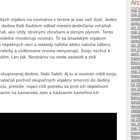
Arc
máj 
máj 
sept
ých vojakov na novinárov v teréne je viac než dosť. Jeden
augu
ej dedine Kafr Kaddum odkiaľ miestni dedinčania vyháňali
jún 
čali, ako vždy, strelnými zbraňami a slzným plynom. Tento
máj 
mare
idelne monitorujú novinári. To sa izraelským vojakom
janu
 nepekných vecí a niekedy nafotia alebo natočia zábery,
jún 
jún 
kraticky a civilizovane zrovna nevyzerajú. Svoju nechuť k
apríl
tím. Len tak. Novinárov na ceste zastavili a zbili.
mare
febr
sept
máj 
kupovanej dedine, Nabi Saleh. Aj tu si novinári robili svoju
mare
i a natáčali pochod okupačných vojakov smerom do dediny.
sept
júl 2
u, pretože, vojaci cítili potrebu sa proti ich objektívom
jún 
ácaním na kamenistú zem a hádzaním kameňov ich
mare
febr
janu
dece
októ
sept
júl 2
jún 
máj 
mare
febr