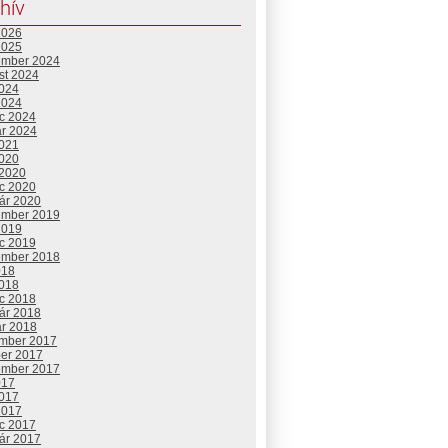
hív
2026
2025
ember 2024
st 2024
2024
2024
c 2024
ár 2024
2021
2020
 2020
c 2020
uár 2020
ember 2019
2019
c 2019
ember 2018
018
2018
c 2018
uár 2018
ár 2018
mber 2017
ber 2017
ember 2017
017
2017
2017
c 2017
uár 2017