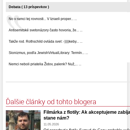
Debata ( 13 príspevkov )
No v ramci tej rovnosti... V Izraeli proper... ...
Antisemitské svetonázory často hovoria, že... ...
Takže rod. Rothschild ovláda svet :-))))keby... ...
Sionizmus, podľa JewishVirtualLibrary: Termín... ...
Nemci neboli priatelia Židov, palenk? Nuž,... ...
Ďalšie články od tohto blogera
Filmárka z flotily: Ak akceptujeme zabí
stane nám?
11.05.2026