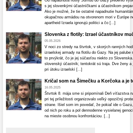
Od napadnutia flotily Sumud do Gazy prebehlo vyše
s jej slovenkými účastníčkami a účastníkom prejav
Ako je možné, že tie ostatné napadnutie humanitár
okupačnou armádou na otvorenom mori v Európe n
apartheid Izraela ignorujú politici a čo [...]
Slovenka z flotily: Izrael účastníkov muč
05.05.2026
V noci zo stredy na štvrtok, v skorých ranných hod
izraelskej armady na flotilu do Gazy. Na jej palube
to prvýkrát, čo je jej súčasťou niekto zo Slovensk
slovenský účastník; tentokrát sú traja. Dve ženy a
pri útoku izraelskí [...]
Kričal som na Šimečku a Korčoka a je 
16.05.2025
Štvrtok 8. mája sme si pripomínali Deň víťazstva
pri tej príležitosti organizovalo veľký opozičný pr
strane. Išiel som im povedať, že pokiaľ ide o Gazu,
od nich po roku a pol dennodenne vysielanej geno
na mieste osobnou konfrontáciou. [...]