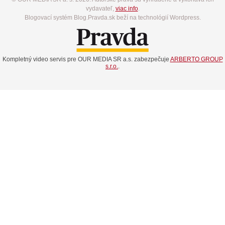
vydavateľ,
viac info
.
Blogovací systém Blog.Pravda.sk beží na technológií Wordpress.
Kompletný video servis pre OUR MEDIA SR a.s. zabezpečuje
ARBERTO GROUP
s.r.o.
.