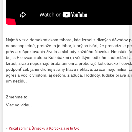
Najmä v tzv. demokratickom tábore, kde Izrael z divných dôvodov p
nepochopiteľné, pretože to je tábor, ktorý sa tvári, že presadzuje p
práv a rešpektovania života a slobody každého človeka. Neustále še
boji s Ficovcami alebo Kotlebákmi (a všetkými odtieňmi autoritárstv
Izrael, zrazu nepoznajú brata ani oni a preberajú kotlebácko-ficovsk
podporiť zabijanie druhej strany hlava nehlava. Zrazu majú milión z
agresia voči civilistom, aj deťom, žiadúca. Hodnoty, ľudské práva a 
um nezídu.
Zmeňme to.
Viac vo videu.
«
Kričal som na Šimečku a Korčoka a je to OK