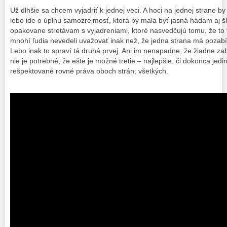
Už dlhšie sa chcem vyjadriť k jednej veci. A hoci na jednej strane b
lebo ide o úplnú samozrejmosť, ktorá by mala byť jasná hádam aj š
opakovane stretávam s vyjadreniami, ktoré nasvedčujú tomu, že to
mnohí ľudia nevedeli uvažovať inak než, že jedna strana má pozabíj
Lebo inak to spraví tá druhá prvej. Ani im nenapadne, že žiadne z
nie je potrebné, že ešte je možné tretie – najlepšie, či dokonca jedi
rešpektované rovné práva oboch strán; všetkých.