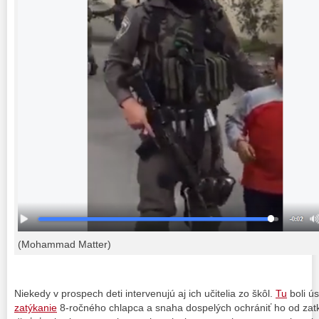
(Mohammad Matter)
Niekedy v prospech deti intervenujú aj ich učitelia zo škôl.
Tu
boli ú
zatýkanie
8-ročného chlapca a snaha dospelých ochrániť ho od zatk