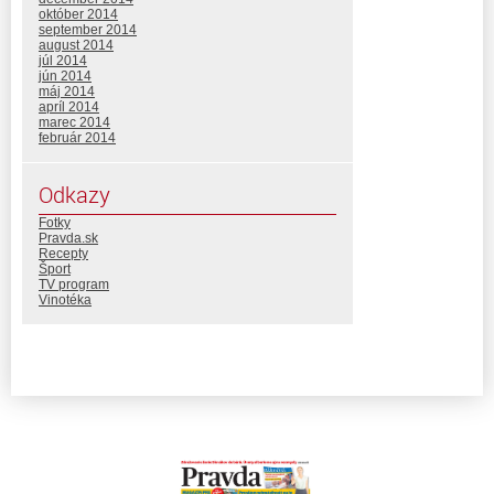
október 2014
september 2014
august 2014
júl 2014
jún 2014
máj 2014
apríl 2014
marec 2014
február 2014
Odkazy
Fotky
Pravda.sk
Recepty
Šport
TV program
Vinotéka