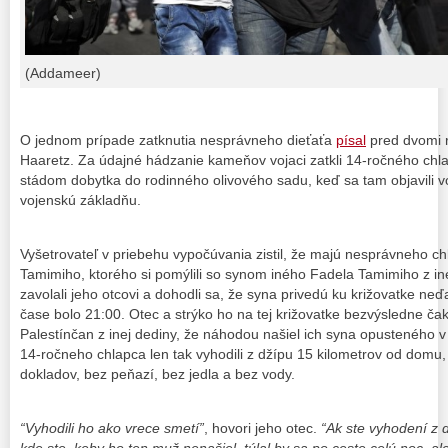
(Addameer)
O jednom prípade zatknutia nesprávneho dieťaťa
písal
pred dvomi r
Haaretz. Za údajné hádzanie kameňov vojaci zatkli 14-ročného chlap
stádom dobytka do rodinného olivového sadu, keď sa tam objavili voja
vojenskú základňu.
Vyšetrovateľ v priebehu vypočúvania zistil, že majú nesprávneho ch
Tamimiho, ktorého si pomýlili so synom iného Fadela Tamimiho z inej 
zavolali jeho otcovi a dohodli sa, že syna privedú ku križovatke ne
čase bolo 21:00. Otec a strýko ho na tej križovatke bezvýsledne čak
Palestínčan z inej dediny, že náhodou našiel ich syna opusteného v 
14-ročneho chlapca len tak vyhodili z džípu 15 kilometrov od domu,
dokladov, bez peňazí, bez jedla a bez vody.
“Vyhodili ho ako vrece smetí”
, hovori jeho otec.
“Ak ste vyhodení z 