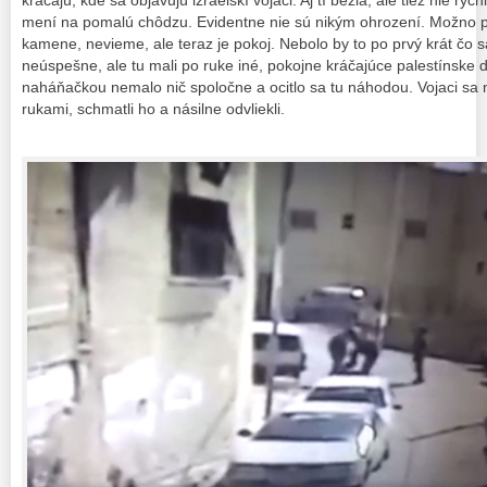
kráčajú, kde sa objavujú izraelskí vojaci. Aj tí bežia, ale tiež nie rý
mení na pomalú chôdzu. Evidentne nie sú nikým ohrození. Možno p
kamene, nevieme, ale teraz je pokoj. Nebolo by to po prvý krát čo 
neúspešne, ale tu mali po ruke iné, pokojne kráčajúce palestínske d
naháňačkou nemalo nič spoločne a ocitlo sa tu náhodou. Vojaci sa n
rukami, schmatli ho a násilne odvliekli.