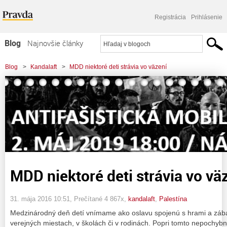
Registrácia
Prihlásenie
Blog
Najnovšie články
Najčítanejšie články
Blog
>
Kandalaft
>
MDD niektoré deti strávia vo väzení
Najkomentovanejšie články
Zoznam blogov
Komerčné blogy
MDD niektoré deti strávia vo vä
31. mája 2016 10:51
, Prečítané 4 867x,
kandalaft
,
Palestína
Medzinárodný deň detí vnímame ako oslavu spojenú s hrami a zá
verejných miestach, v školách či v rodinách. Popri tomto nepoch