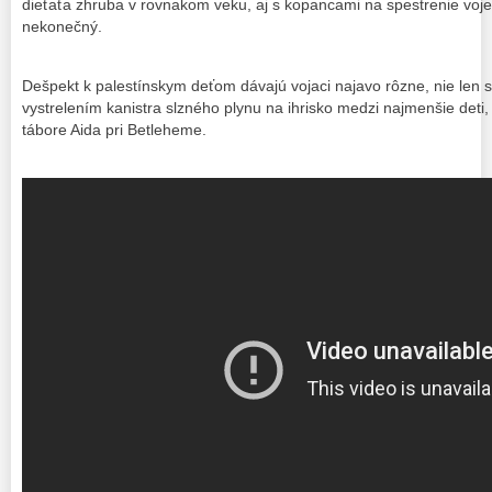
dieťaťa zhruba v rovnakom veku, aj s kopancami na spestrenie voje
nekonečný.
Dešpekt k palestínskym deťom dávajú vojaci najavo rôzne, nie len 
vystrelením kanistra slzného plynu na ihrisko medzi najmenšie deti
tábore Aida pri Betleheme.