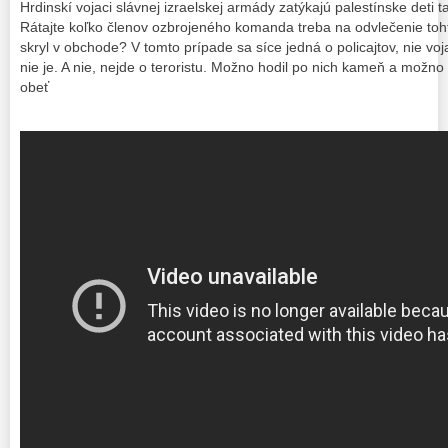
Hrdinskí vojaci slávnej izraelskej armády zatýkajú palestínske deti 
Rátajte koľko členov ozbrojeného komanda treba na odvlečenie toht
skryl v obchode? V tomto prípade sa síce jedná o policajtov, nie voj
nie je. A nie, nejde o teroristu. Možno hodil po nich kameň a možno a
obeť