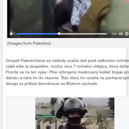
(Images from Palestine)
Dospelí Palestínčania sa niekedy snažia deti pred zatknutím ochrá
zatkli ešte aj dospelého, možno otca 7-ročného chlapca, ktorý dohov
Pozrite sa na ten výjav: Plne ozbrojený maskovaný kukláč bojuje 
dieťaťu a ťahá ho do väzenia. Štát, ktorý ho vysiela na páchanie týc
dávajú za príklad demokracie na Blízkom východe.