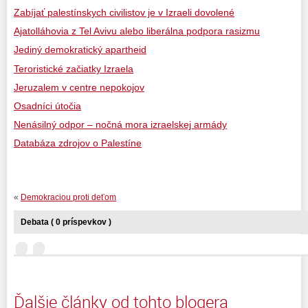
Zabíjať palestínskych civilistov je v Izraeli dovolené
Ajatolláhovia z Tel Avivu alebo liberálna podpora rasizmu
Jediný demokratický apartheid
Teroristické začiatky Izraela
Jeruzalem v centre nepokojov
Osadníci útočia
Nenásilný odpor – nočná mora izraelskej armády
Databáza zdrojov o Palestíne
«
Demokraciou proti deťom
Debata ( 0 príspevkov )
Ďalšie články od tohto blogera