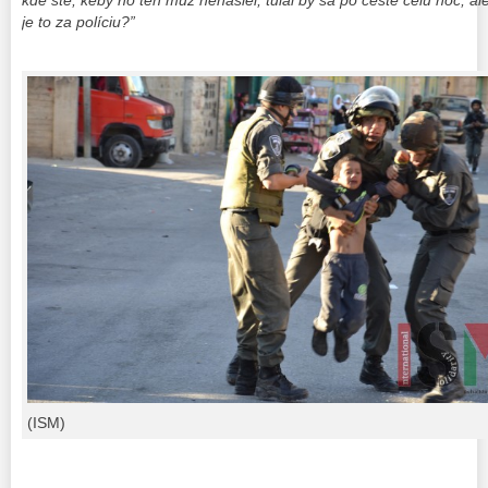
kde ste, keby ho ten muž nenašiel, túlal by sa po ceste celú noc, a
je to za políciu?”
(ISM)