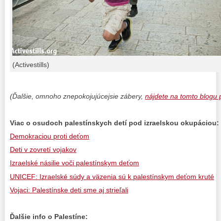
(Activestills)
(Ďalšie, omnoho znepokojujúcejsie zábery,
nájdete na tomto blogu 
Viac o osudoch palestínskych detí pod izraelskou okupáciou:
Demokraciou proti deťom
Deti v zovretí vojakov
Izraelské násilie voči palestínskym deťom
UNICEF: Izraelské súdy a väzenia sú k palestínskym deťom kruté
Vojaci: Palestínske deti sme aj strieľali
Ďalšie info o Palestíne: