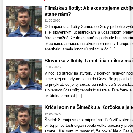
Filmárka z flotily: Ak akceptujeme zabí
stane nám?
11.05.2026
Od napadnutia flotily Sumud do Gazy prebehlo vyše
s jej slovenkými účastníčkami a účastníkom prejav
Ako je možné, že tie ostatné napadnutie humanitár
okupačnou armádou na otvorenom mori v Európe n
apartheid Izraela ignorujú politici a čo [...]
Slovenka z flotily: Izrael účastníkov muč
05.05.2026
V noci zo stredy na štvrtok, v skorých ranných hod
izraelskej armady na flotilu do Gazy. Na jej palube
to prvýkrát, čo je jej súčasťou niekto zo Slovensk
slovenský účastník; tentokrát sú traja. Dve ženy a
pri útoku izraelskí [...]
Kričal som na Šimečku a Korčoka a je 
16.05.2025
Štvrtok 8. mája sme si pripomínali Deň víťazstva
pri tej príležitosti organizovalo veľký opozičný pr
strane. Išiel som im povedať, že pokiaľ ide o Gazu,