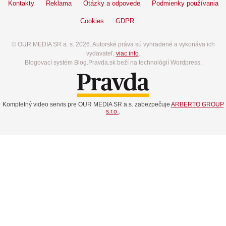
Kontakty
Reklama
Otázky a odpovede
Podmienky používania
Cookies
GDPR
© OUR MEDIA SR a. s. 2026. Autorské práva sú vyhradené a vykonáva ich
vydavateľ,
viac info
.
Blogovací systém Blog.Pravda.sk beží na technológií Wordpress.
Kompletný video servis pre OUR MEDIA SR a.s. zabezpečuje
ARBERTO GROUP
s.r.o.
.