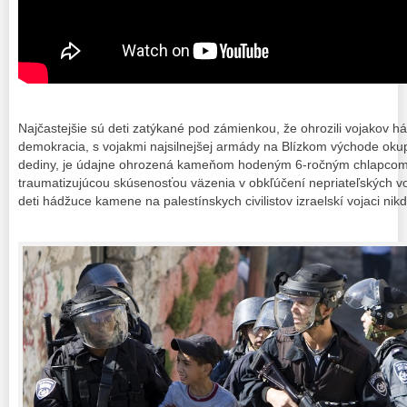
Najčastejšie sú deti zatýkané pod zámienkou, že ohrozili vojakov 
demokracia, s vojakmi najsilnejšej armády na Blízkom východe oku
dediny, je údajne ohrozená kameňom hodeným 6-ročným chlapcom.
traumatizujúcou skúsenosťou väzenia v obkľúčení nepriateľských vo
deti hádžuce kamene na palestínskych civilistov izraelskí vojaci nik