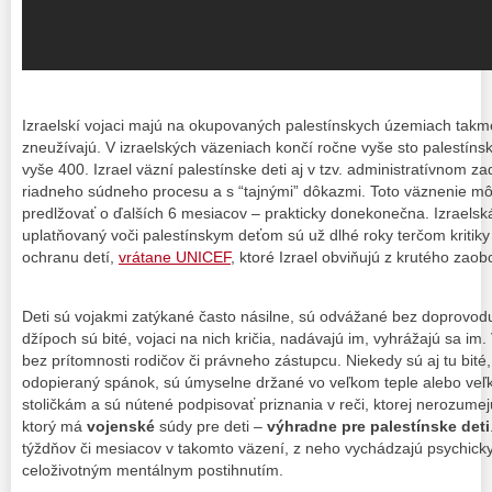
Izraelskí vojaci majú na okupovaných palestínskych územiach takme
zneužívajú. V izraelských väzeniach končí ročne vyše sto palestínsk
vyše 400. Izrael väzní palestínske deti aj v tzv. administratívnom za
riadneho súdneho procesu a s “tajnými” dôkazmi. Toto väznenie m
predlžovať o ďalších 6 mesiacov – prakticky donekonečna. Izraels
uplatňovaný voči palestínskym deťom sú už dlhé roky terčom kritik
ochranu detí,
vrátane UNICEF
, ktoré Izrael obviňujú z krutého zao
Deti sú vojakmi zatýkané často násilne, sú odvážané bez doprovodu
džípoch sú bité, vojaci na nich kričia, nadávajú im, vyhrážajú sa i
bez prítomnosti rodičov či právneho zástupcu. Niekedy sú aj tu bité
odopieraný spánok, sú úmyselne držané vo veľkom teple alebo veľ
stoličkám a sú nútené podpisovať priznania v reči, ktorej nerozumejú.
ktorý má
vojenské
súdy pre deti –
výhradne pre palestínske deti
týždňov či mesiacov v takomto väzení, z neho vychádzajú psychicky
celoživotným mentálnym postihnutím.