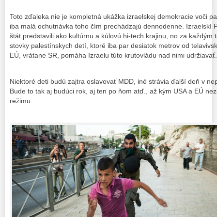
Toto zďaleka nie je kompletná ukážka izraelskej demokracie voči pa
iba malá ochutnávka toho čím prechádzajú dennodenne. Izraelskí PR
štát predstavili ako kultúrnu a kúlovú hi-tech krajinu, no za každým 
stovky palestínskych detí, ktoré iba par desiatok metrov od telavivsk
EÚ, vrátane SR, pomáha Izraelu túto krutovládu nad nimi udržiavať.
Niektoré deti budú zajtra oslavovať MDD, iné strávia ďalší deň v 
Bude to tak aj budúci rok, aj ten po ňom atď., až kým USA a EÚ ne
režimu.