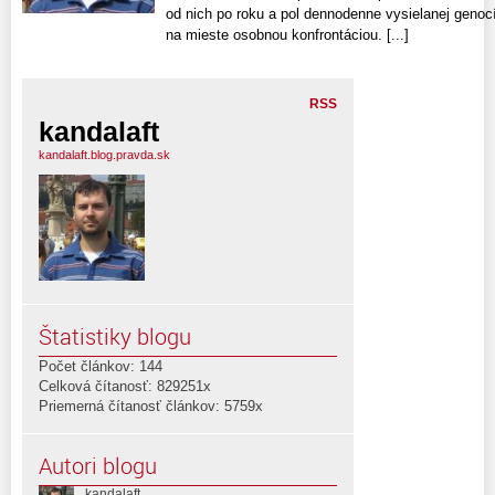
od nich po roku a pol dennodenne vysielanej geno
na mieste osobnou konfrontáciou. [...]
RSS
kandalaft
kandalaft.blog.pravda.sk
Štatistiky blogu
Počet článkov: 144
Celková čítanosť: 829251x
Priemerná čítanosť článkov: 5759x
Autori blogu
kandalaft