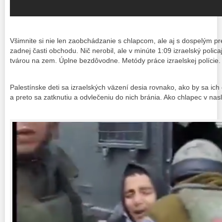
Všimnite si nie len zaobchádzanie s chlapcom, ale aj s dospelým p
zadnej časti obchodu. Nič nerobil, ale v minúte 1:09 izraelský polic
tvárou na zem. Úplne bezdôvodne. Metódy práce izraelskej polície.
Palestínske deti sa izraelských väzení desia rovnako, ako by sa ich d
a preto sa zatknutiu a odvlečeniu do nich bránia. Ako chlapec v na