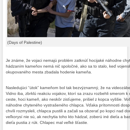
(Days of Palestine)
Je známe, že vojaci nemajú problém zatknúť hocijaké náhodne chyte
hádzaním kameňov nemá nič spoločné, ako sa to stalo, keď vojen
okupovaného mesta zbadala hodenie kameňa.
Nasledujúci “útok” kameňom bol tak bezvýznamný, že na videozáb
Vidno iba, zbrklú reakciu vojakov, ktorí sa zrazu rozbehli smerom 
ceste, hoci kameň, ako neskôr zisťujeme, prišiel z kopca vyššie. Voš
náhodne chyteného vystrašeného chlapca. Vďaka prítomnosti dospel
chvíli rozmysleli, chlapca pustili a začali sa obzerať po kopci nad d
veľkorysí nie sú, ak nechytia toho kto hádzal, zoberú iné dieťa a ba
dieťa pustia z rúk. Chlapec mal veľké šťastie.