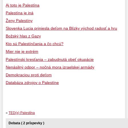
Aj toto je Palestína
Palestína je iná
Ženy Palestíny
Slovenka Lucia priniesla deťom na Blízky východ radosť a hru
Božský hlas z Gazy
Kto sú Palestínčania a čo chcú?
Mier nie je extrém
Palestínski kresťania – zabudnutá obeť okupácie
Nenásilný odpor – nočná mora izraelskej armády
Demokraciou proti deťom
Databáza zdrojov o Palestíne
«
TED(x) Palestína
Debata ( 2 príspevky )