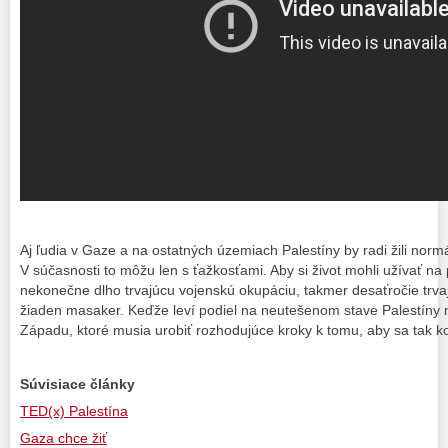
Aj ľudia v Gaze a na ostatných územiach Palestíny by radi žili norm
V súčasnosti to môžu len s ťažkosťami. Aby si život mohli užívať na 
nekonečne dlho trvajúcu vojenskú okupáciu, takmer desaťročie trva
žiaden masaker. Keďže leví podiel na neutešenom stave Palestíny n
Západu, ktoré musia urobiť rozhodujúce kroky k tomu, aby sa tak k
Súvisiace články
TED(x) Palestína
Gaza chce žiť