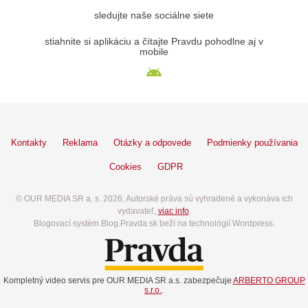
sledujte naše sociálne siete
stiahnite si aplikáciu a čítajte Pravdu pohodlne aj v
mobile
Kontakty
Reklama
Otázky a odpovede
Podmienky používania
Cookies
GDPR
© OUR MEDIA SR a. s. 2026. Autorské práva sú vyhradené a vykonáva ich
vydavateľ,
viac info
.
Blogovací systém Blog.Pravda.sk beží na technológií Wordpress.
Kompletný video servis pre OUR MEDIA SR a.s. zabezpečuje
ARBERTO GROUP
s.r.o.
.