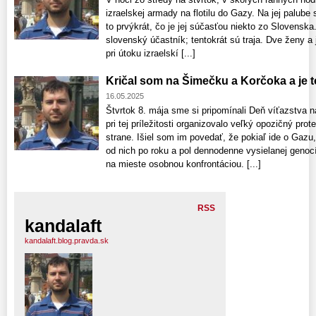
izraelskej armady na flotilu do Gazy. Na jej palube
to prvýkrát, čo je jej súčasťou niekto zo Slovensk
slovenský účastník; tentokrát sú traja. Dve ženy a
pri útoku izraelskí [...]
Kričal som na Šimečku a Korčoka a je 
16.05.2025
Štvrtok 8. mája sme si pripomínali Deň víťazstva
pri tej príležitosti organizovalo veľký opozičný pr
strane. Išiel som im povedať, že pokiaľ ide o Gazu,
od nich po roku a pol dennodenne vysielanej geno
na mieste osobnou konfrontáciou. [...]
RSS
kandalaft
kandalaft.blog.pravda.sk