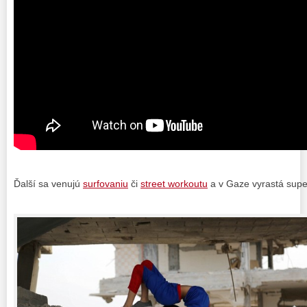
Ďalší sa venujú
surfovaniu
či
street workoutu
a v Gaze vyrastá sup