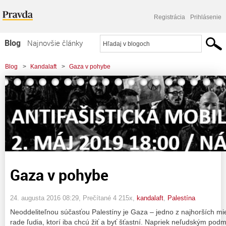
Registrácia
Prihlásenie
Blog
Najnovšie články
Najčítanejšie články
Blog
>
Kandalaft
>
Gaza v pohybe
Najkomentovanejšie články
Zoznam blogov
Komerčné blogy
Gaza v pohybe
24. augusta 2016 08:29
, Prečítané 4 215x,
kandalaft
,
Palestína
Neoddeliteľnou súčasťou Palestíny je Gaza – jedno z najhorších mie
rade ľudia, ktorí iba chcú žiť a byť šťastní. Napriek neľudským pod