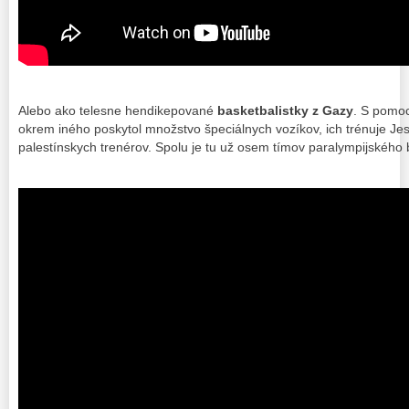
Alebo ako telesne hendikepované
basketbalistky z Gazy
. S pomoc
okrem iného poskytol množstvo špeciálnych vozíkov, ich trénuje Jes
palestínskych trenérov. Spolu je tu už osem tímov paralympijského 