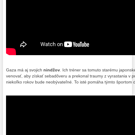
Gaza má aj svojich
nindžov
. Ich tréner sa tomuto starému japon
venovať, aby získať sebadôveru a prekonal traumy z vyrastania v p
niekoľko rokov bude neobývateľné. To isté pomáha týmto športom 