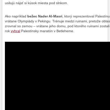
usilujú nájsť si kúsok miesta pod slnkom.
Ako napríklad
bežec Nader Al-Masri
, ktorý reprezentoval Palestí
vrátane Olympiády v Pekingu. Trénuje medzi ruinami, pretože oblasť
zrovnal so zemou – vrátane jeho domu, pod ktorého ruinami zostali
rok
vyhral
Palestínsky maratón v Betleheme.