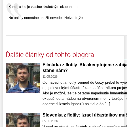
Kamil, a kto je vlastne skutočným okupantom, ...
No oni by normálne ani žiť nevedeli.Netvrdím,že... ...
Ďalšie články od tohto blogera
Filmárka z flotily: Ak akceptujeme zabí
stane nám?
11.05.2026
Od napadnutia flotily Sumud do Gazy prebehlo vyše
s jej slovenkými účastníčkami a účastníkom prejav
Ako je možné, že tie ostatné napadnutie humanitár
okupačnou armádou na otvorenom mori v Európe n
apartheid Izraela ignorujú politici a čo [...]
Slovenka z flotily: Izrael účastníkov muč
05.05.2026
V noci zo stredy na štvrtok, v skorých ranných hod